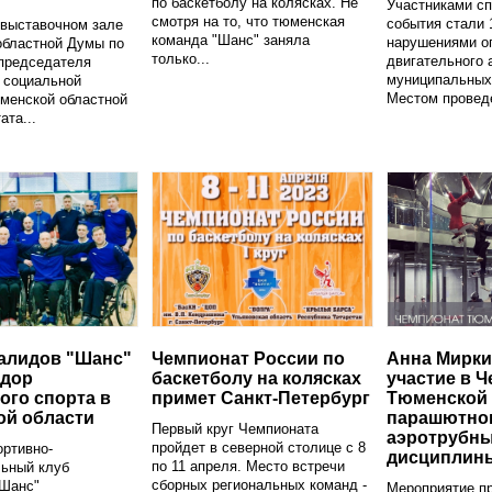
по баскетболу на колясках. Не
Участниками сп
смотря на то, что тюменская
события стали 
 выставочном зале
команда "Шанс" заняла
нарушениями о
областной Думы по
только...
двигательного 
 председателя
муниципальных
 социальной
Местом проведе
менской областной
ата...
алидов "Шанс"
Чемпионат России по
Анна Мирки
адор
баскетболу на колясках
участие в 
ого спорта в
примет Санкт-Петербург
Тюменской 
ой области
парашютном
Первый круг Чемпионата
аэротрубн
пройдет в северной столице с 8
ортивно-
дисциплин
по 11 апреля. Место встречи
льный клуб
сборных региональных команд -
"Шанс"
Мероприятие пр