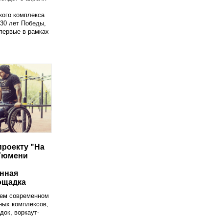
кого комплекса
. 30 лет Победы,
Впервые в рамках
проекту "На
Тюмени
нная
ощадка
шем современном
ных комплексов,
ок, воркаут-