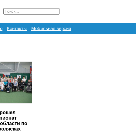
о
Контакты
Мобильная версия
прошел
пионат
области по
колясках