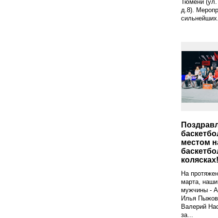
Тюмени (ул.
д.8). Мероп
сильнейших.
Поздрав
баскетбо
местом н
баскетбо
колясках
На протяжен
марта, наши
мужчины - А
Илья Пыжов
Валерий Нас
за...