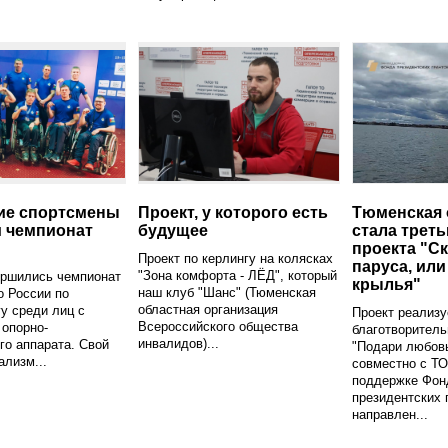
ие спортсмены
Проект, у которого есть
Тюменская 
 чемпионат
будущее
стала трет
проекта "С
Проект по керлингу на колясках
паруса, ил
"Зона комфорта - ЛЁД", который
ершились чемпионат
крылья"
наш клуб "Шанс" (Тюменская
о России по
областная организация
у среди лиц с
Проект реализу
Всероссийского общества
опорно-
благотворител
инвалидов)...
го аппарата. Свой
"Подари любов
лизм...
совместно с Т
поддержке Фон
президентских 
направлен...