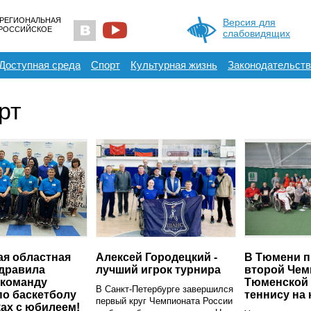
 РЕГИОНАЛЬНАЯ
Версия для
ЕРОССИЙСКОЕ
слабовидящих
Доступная среда
Спорт
Культурная жизнь
Законодательств
рт
я областная
Алексей Городецкий -
В Тюмени 
дравила
лучший игрок турнира
второй Чем
 команду
Тюменской 
В Санкт-Петербурге завершился
по баскетболу
теннису на 
первый круг Чемпионата России
ках с юбилеем!