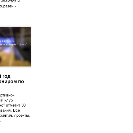
 имеются и
образен -
.
 год
рниром по
ортивно-
ый клуб
с" отметит 30
ования. Все
риятия, проекты,
.