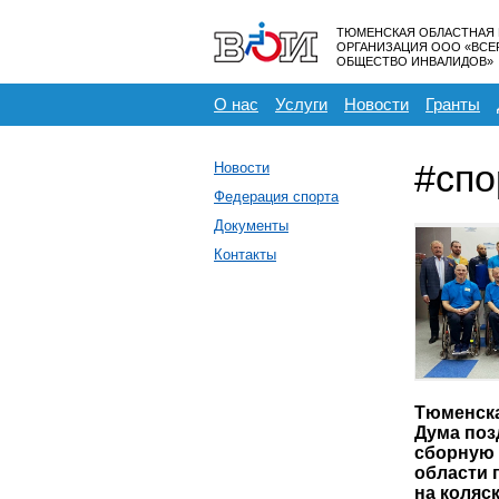
ТЮМЕНСКАЯ ОБЛАСТНАЯ
ОРГАНИЗАЦИЯ ООО «ВС
ОБЩЕСТВО ИНВАЛИДОВ»
О нас
Услуги
Новости
Гранты
#спо
Новости
Федерация спорта
Документы
Контакты
Тюменска
Дума поз
сборную
области 
на коляс