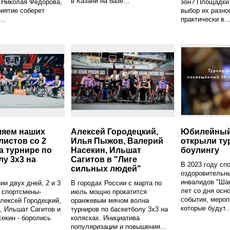
в Казани на базе...
 Николая Федорова,
зон? Площадки
риятие соберет
выбор их разно
..
практически в..
ляем наших
Алексей Городецкий,
Юбилейный
листов со 2
Илья Пыжов, Валерий
открыли ту
а турнире по
Насекин, Ильшат
боулингу
лу 3x3 на
Сагитов в "Лиге
В 2023 году сп
!
сильных людей"
оздоровительн
инвалидов "Шан
ии двух дней, 2 и 3
В городах России с марта по
лет со дня осн
 спортсмены-
июль мощно прокатится
события, мероп
лексей Городецкий,
оранжевым мячом волна
которые будут..
, Ильшат Сагитов и
турниров по баскетболу 3x3 на
екин - боролись
колясках. Инициатива
популяризации и повышения...