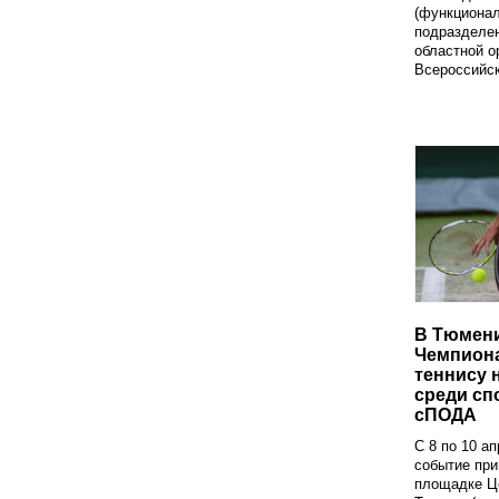
(функциона
подразделе
областной о
Всероссийск
В Тюмени
Чемпиона
теннису 
среди сп
сПОДА
С 8 по 10 а
событие при
площадке Ц