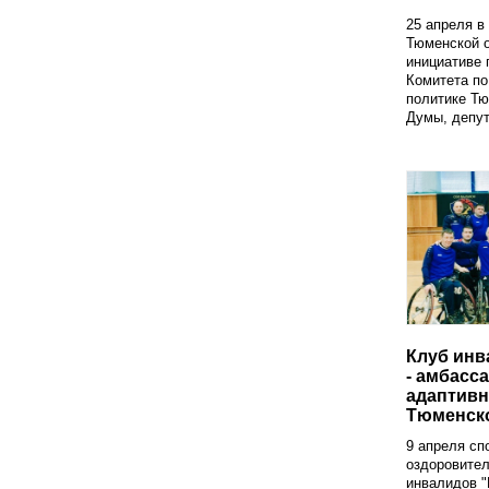
25 апреля в
Тюменской 
инициативе
Комитета по
политике Тю
Думы, депут
Клуб инв
- амбасс
адаптивн
Тюменск
9 апреля сп
оздоровите
инвалидов 