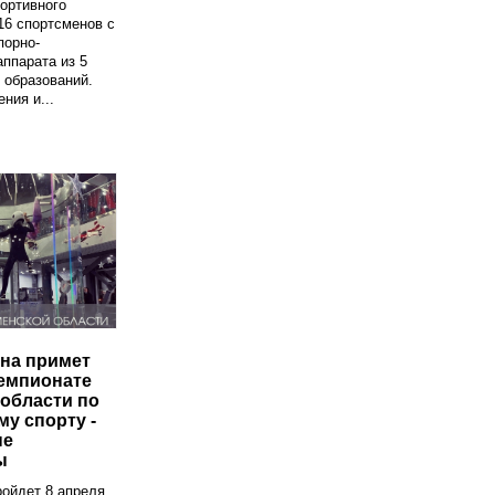
ортивного
16 спортсменов с
порно-
аппарата из 5
 образований.
ния и...
на примет
Чемпионате
области по
у спорту -
ые
ы
ойдет 8 апреля