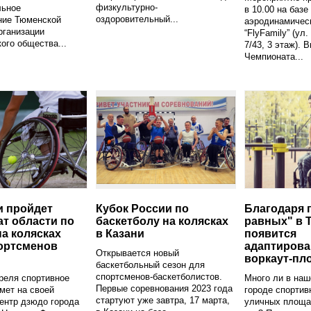
физкультурно-
льное
в 10.00 на базе
оздоровительный...
ние Тюменской
аэродинамичес
рганизации
“FlyFamily” (ул
ого общества...
7/43, 3 этаж). 
Чемпионата...
 пройдет
Кубок России по
Благодаря 
т области по
баскетболу на колясках
равных" в 
на колясках
в Казани
появится
ортсменов
адаптирова
Открывается новый
воркаут-пл
баскетбольный сезон для
спортсменов-баскетболистов.
преля спортивное
Много ли в на
Первые соревнования 2023 года
мет на своей
городе спортив
стартуют уже завтра, 17 марта,
ентр дзюдо города
уличных площад