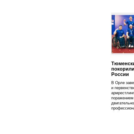
Тюменск
покорили
России
В Орле зав
и первенств
армрестлинг
поражением 
двигательно
профессиона