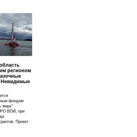
область
ьим регионом
казочные
и Невидимые
ется
ьным фондом
ь миру"
ОРО ВОИ, при
да
грантов. Проект