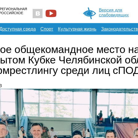
 РЕГИОНАЛЬНАЯ
Версия для
ЕРОССИЙСКОЕ
слабовидящих
Доступная среда
Спорт
Культурная жизнь
Законодательств
ое общекомандное место н
ытом Кубке Челябинской об
рмрестлингу среди лиц сПО
3