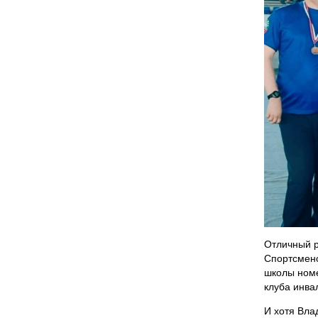
Отличный р
Спортсмено
школы номе
клуба инва
И хотя Вла