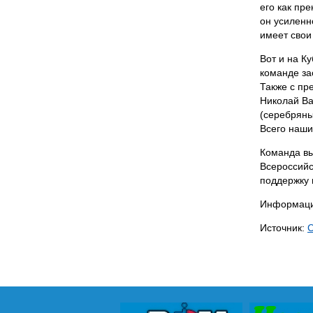
его как пр
он усиленн
имеет свои
Вот и на К
команде за
Также с пр
Николай Ва
(серебряны
Всего наши
Команда вы
Всероссийс
поддержку 
Информаци
Источник: