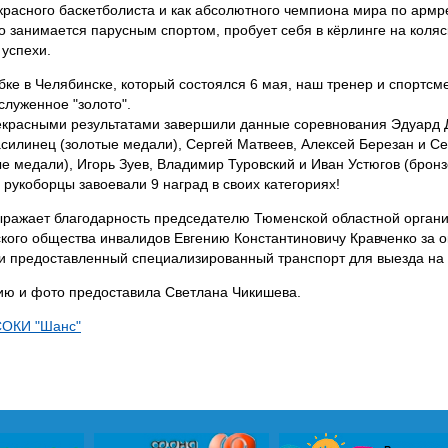
екрасного баскетболиста и как абсолютного чемпиона мира по армр
о занимается парусным спортом, пробует себя в кёрлинге на коляск
 успехи.
убке в Челябинске, который состоялся 6 мая, наш тренер и спортсм
служенное "золото".
екрасными результатами завершили данные соревнования Эдуард 
силинец (золотые медали), Сергей Матвеев, Алексей Березан и Се
е медали), Игорь Зуев, Владимир Туровский и Иван Устюгов (брон
 рукоборцы завоевали 9 наград в своих категориях!
ражает благодарность председателю Тюменской областной орган
кого общества инвалидов Евгению Константиновичу Кравченко за 
и предоставленный специализированный транспорт для выезда на
ю и фото предоставила Светлана Чикишева.
СОКИ "Шанс"