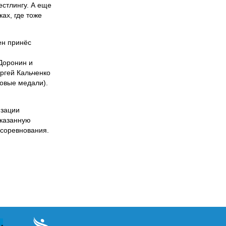
естлингу. А еще
ах, где тоже
ен принёс
Доронин и
ргей Кальченко
зовые медали).
изации
оказанную
 соревнования.