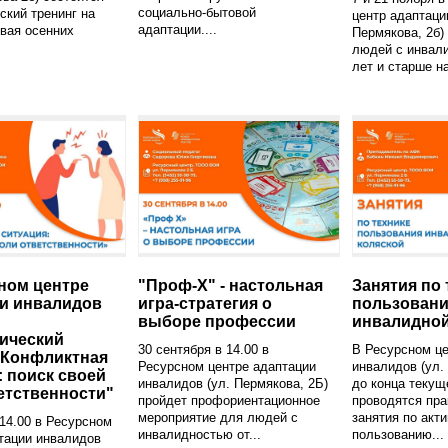
социально-бытовой
ский тренинг на
центр адаптаци
адаптации....
вая осенних
Пермякова, 2б)
.
людей с инвали
лет и старше на
ном центре
"Проф-X" - настольная
Занятия по 
и инвалидов
игра-стратегия о
пользован
выборе профессии
инвалидной
ический
30 сентября в 14.00 в
В Ресурсном це
"Конфликтная
Ресурсном центре адаптации
инвалидов (ул.
: поиск своей
инвалидов (ул. Пермякова, 2Б)
до конца текущ
етственности"
пройдет профориентационное
проводятся пра
мероприятие для людей с
занятия по акт
 14.00 в Ресурсном
инвалидностью от...
пользованию...
тации инвалидов