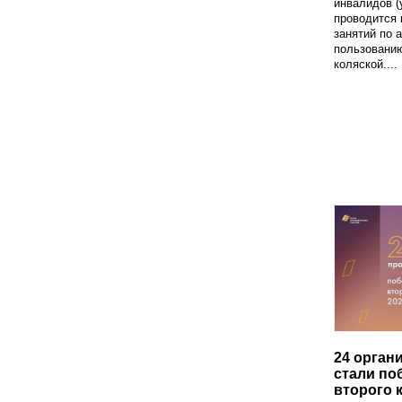
инвалидов (
проводится 
занятий по 
пользовани
коляской....
24 орган
стали по
второго 