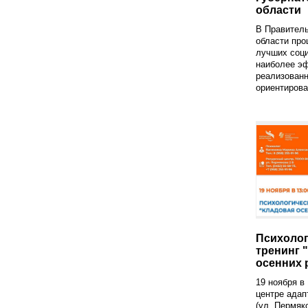
области
В Правител
области пр
лучших соци
наиболее э
реализован
ориентирова
Психолог
тренинг 
осенних 
19 ноября в
центре адап
(ул. Пермяк