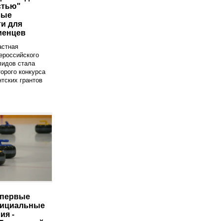
стью"
вые
и для
менцев
астная
ероссийского
лидов стала
орого конкурса
тских грантов
впервые
фициальные
ия -