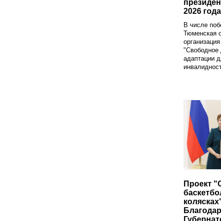
президен
2026 года
В числе поб
Тюменская 
организация
"Свободное 
адаптации д
инвалидност
Проект "
баскетбо
колясках
Благода
Губернат