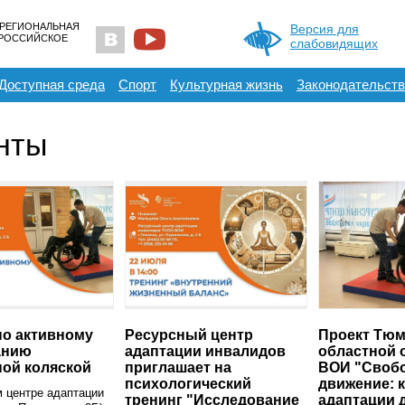
 РЕГИОНАЛЬНАЯ
Версия для
ЕРОССИЙСКОЕ
слабовидящих
Доступная среда
Спорт
Культурная жизнь
Законодательств
нты
по активному
Ресурсный центр
Проект Тюм
анию
адаптации инвалидов
областной 
ой коляской
приглашает на
ВОИ "Своб
психологический
движение: 
 центре адаптации
тренинг "Исследование
адаптации 