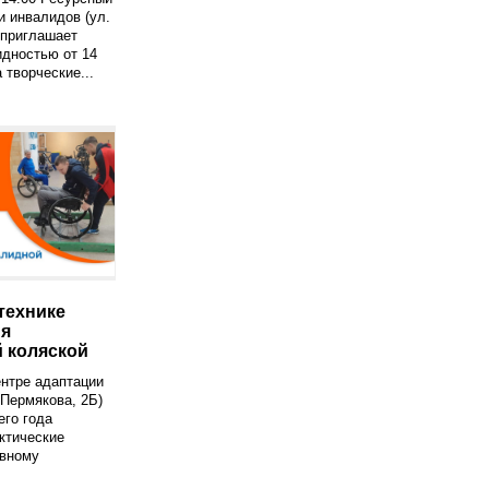
и инвалидов (ул.
 приглашает
дностью от 14
 творческие...
технике
ия
 коляской
нтре адаптации
 Пермякова, 2Б)
его года
ктические
ивному