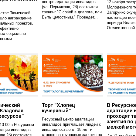
центре адаптации инвалидов
12 ноября теат
(ул. Пермякова, 2б) состоится
Молодежного те
тренинг "С собой в диалоге, или
Загоруйко окун
ьстве Тюменской
Быть целостным." Проведет...
настоящее вое
ошло награждение
периода Велик
альных проектов,
Отечественной 
ффективно
ных социально
нными...
ический
Торт "Хлопец
В Ресурсно
"Кладовая
кучерявый"
адаптации 
ресурсов"
проходят т
Ресурсный центр адаптации
занятия по
инвалидов приглашает людей с
 13.00 в Ресурсном
мелкой мот
инвалидностью от 18 лет и
тации инвалидов
старше на групповые занятия по
ова 2б) состоится
7 и 21 ноября 