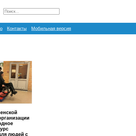
о
Контакты
Мобильная версия
енской
организации
одное
курс
для людей с