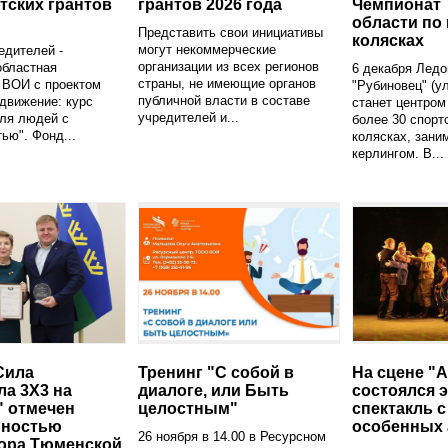
тских грантов
грантов 2026 года
Чемпионат
области по 
Представить свои инициативы
колясках
могут некоммерческие
едителей -
организации из всех регионов
областная
6 декабря Ледо
страны, не имеющие органов
 ВОИ с проектом
"Рубиновец" (ул
публичной власти в составе
движение: курс
станет центром
учредителей и...
ля людей с
более 30 спорт
ью". Фонд...
колясках, зан
керлингом. В...
Сила
Тренинг "С собой в
На сцене "
ла 3X3 на
диалоге, или Быть
состоялся 
" отмечен
целостным"
спектакль с
рностью
особенных 
26 ноября в 14.00 в Ресурсном
ора Тюменской