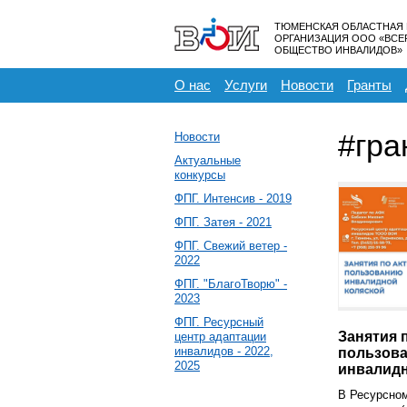
ТЮМЕНСКАЯ ОБЛАСТНАЯ
ОРГАНИЗАЦИЯ ООО «ВС
ОБЩЕСТВО ИНВАЛИДОВ»
О нас
Услуги
Новости
Гранты
#гра
Новости
Актуальные
конкурсы
ФПГ. Интенсив - 2019
ФПГ. Затея - 2021
ФПГ. Свежий ветер -
2022
ФПГ. "БлагоТворю" -
2023
ФПГ. Ресурсный
Занятия 
центр адаптации
инвалидов - 2022,
пользов
2025
инвалидн
В Ресурсном