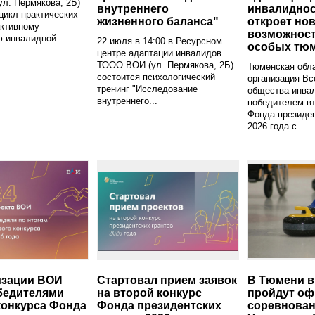
ул. Пермякова, 2Б)
внутреннего
инвалидно
цикл практических
жизненного баланса"
откроет но
активному
возможност
ю инвалидной
22 июля в 14:00 в Ресурсном
особых тю
центре адаптации инвалидов
ТООО ВОИ (ул. Пермякова, 2Б)
Тюменская обл
состоится психологический
организация Вс
тренинг "Исследование
общества инва
внутреннего...
победителем вт
Фонда президен
2026 года с...
изации ВОИ
Стартовал прием заявок
В Тюмени 
бедителями
на второй конкурс
пройдут о
конкурса Фонда
Фонда президентских
соревнован