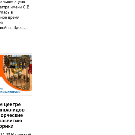
ральная сцена
атра имени С.В.
улась в
нное время
ой
войны. Здесь,...
м центре
инвалидов
ворческие
 развитию
орики
в 14.00 Ресурсный