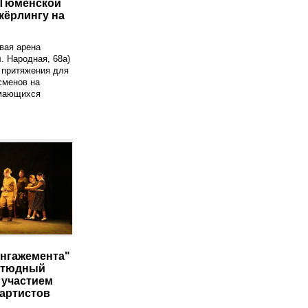
 Тюменской
кёрлингу на
вая арена
. Народная, 68а)
 притяжения для
сменов на
имающихся
Ангажемента"
этюдный
 участием
артистов