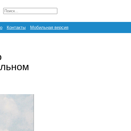
о
Контакты
Мобильная версия
о
альном