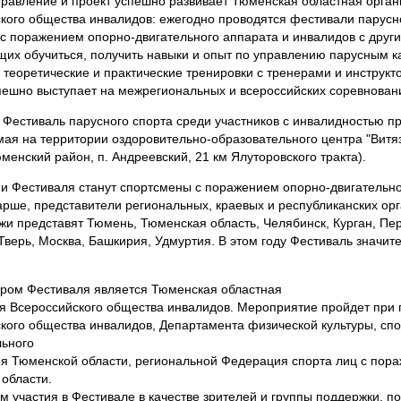
равление и проект успешно развивает Тюменская областная орган
кого общества инвалидов: ежегодно проводятся фестивали парусн
 с поражением опорно-двигательного аппарата и инвалидов с друг
их обучиться, получить навыки и опыт по управлению парусным 
 теоретические и практические тренировки с тренерами и инструкт
пешно выступает на межрегиональных и всероссийских соревнован
з Фестиваль парусного спорта среди участников с инвалидностью п
 мая на территории оздоровительно-образовательного центра "Витя
юменский район, п. Андреевский, 21 км Ялуторовского тракта).
и Фестиваля станут спортсмены с поражением опорно-двигательно
тарше, представители региональных, краевых и республиканских ор
жи представят Тюмень, Тюменская область, Челябинск, Курган, Пер
Тверь, Москва, Башкирия, Удмуртия. В этом году Фестиваль значи
.
ром Фестиваля является Тюменская областная
я Всероссийского общества инвалидов. Мероприятие пройдет при
кого общества инвалидов, Департамента физической культуры, спо
ьного
я Тюменской области, региональной Федерация спорта лиц с пор
области.
м участия в Фестивале в качестве зрителей и группы поддержки, по