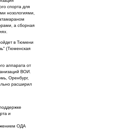
изация
ого спорта для
ими нозологиями,
катамараном
орами, а сборная
иях.
ройдет в Тюмени
зь" (Тюменская
го аппарата от
ганизаций ВОИ.
мь, Оренбург,
тельно расширил
 поддержке
рта и
ажением ОДА