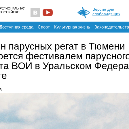
 РЕГИОНАЛЬНАЯ
Версия для
ЕРОССИЙСКОЕ
слабовидящих
Доступная среда
Спорт
Культурная жизнь
Законодательств
н парусных регат в Тюмени
оется фестивалем парусног
та ВОИ в Уральском Федер
ге
3