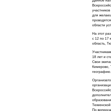
Данное нап
Всероссийс
участников
для желающ
проводятся
области ус
На этот ра
с 12 по 17
область, Т
Участникам
18 лет и с
Свои экипа
Кемерово, 
географию
Организато
организаци
Всероссийс
дополнител
образовани
Тюменской 
По вопроса