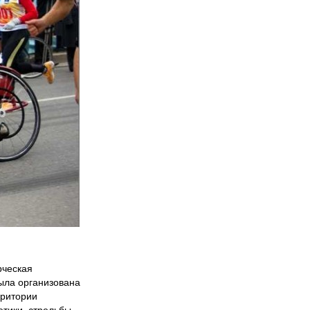
рческая
ыла организована
рритории