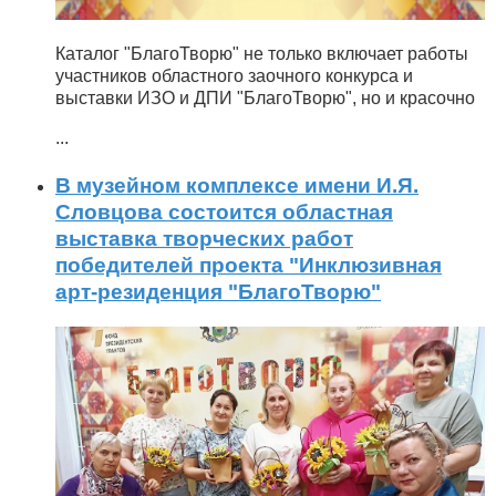
Каталог "БлагоТворю" не только включает работы
участников областного заочного конкурса и
выставки ИЗО и ДПИ "БлагоТворю", но и красочно
...
В музейном комплексе имени И.Я.
Словцова состоится областная
выставка творческих работ
победителей проекта "Инклюзивная
арт-резиденция "БлагоТворю"