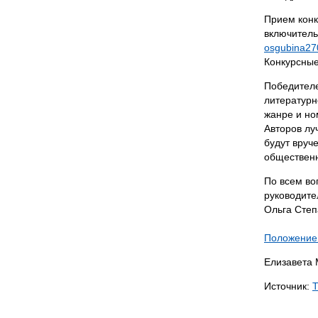
Прием конк
включитель
о
sgubina27
Конкурсные
Победителе
литературн
жанре и но
Авторов лу
будут вруч
общественн
По всем во
руководите
Ольга Степ
Положение 
Елизавета
Источник: