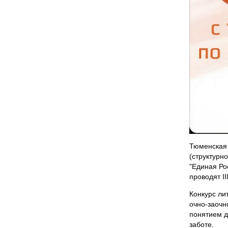
Тюменская 
(структурн
"Единая Ро
проводят I
Конкурс ли
очно-заочн
понятием д
заботе.