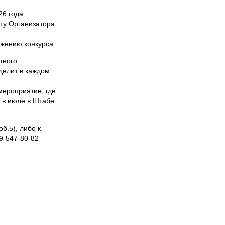
26 года
ту Организатора:
жению конкурса.
тного
делит в каждом
мероприятие, где
я в июле в Штабе
б.5), либо к
9-547-80-82 –