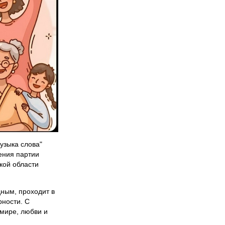
узыка слова"
ения партии
кой области
дным, проходит в
рности. С
 мире, любви и