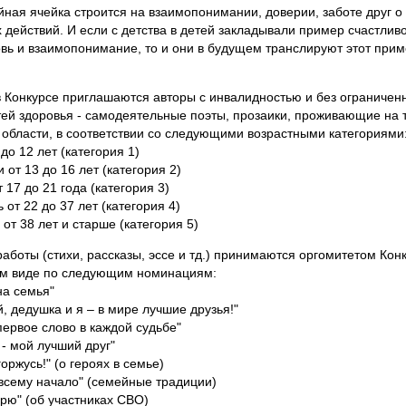
ная ячейка строится на взаимопонимании, доверии, заботе друг о 
 действий. И если с детства в детей закладывали пример счастливо
вь и взаимопонимание, то и они в будущем транслируют этот прим
в Конкурсе приглашаются авторы с инвалидностью и без ограничен
ей здоровья - самодеятельные поэты, прозаики, проживающие на 
области, в соответствии со следующими возрастными категориями
 до 12 лет (категория 1)
 от 13 до 16 лет (категория 2)
 17 до 21 года (категория 3)
от 22 до 37 лет (категория 4)
от 38 лет и старше (категория 5)
работы (стихи, рассказы, эссе и тд.) принимаются оргомитетом Кон
ом виде по следующим номинациям:
на семья"
й, дедушка и я – в мире лучшие друзья!"
первое слово в каждой судьбе"
 - мой лучший друг"
оржусь!" (о героях в семье)
 всему начало" (семейные традиции)
ерю" (об участниках СВО)