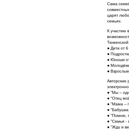
Сама семей
совместных
царят любо
семьях.
К участию 
возможност
Тюменской 
● Дети от 6
● Подростки
● Юноши от
● Молодёжь 
● Взрослые 
Авторские 
электронн
● "Мы – од
● "Отец мо
● "Мама – 
● "Бабушка
● "Помню, г
● "Семья -
● "Жду и в