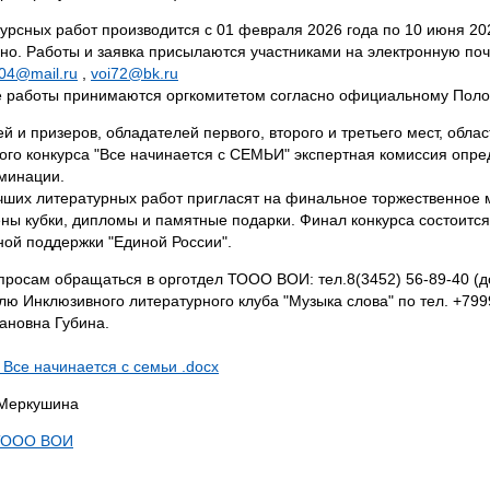
урсных работ производится с 01 февраля 2026 года по 10 июня 20
но. Работы и заявка присылаются участниками на электронную поч
04@mail.ru
,
voi72@bk.ru
 работы принимаются оргкомитетом согласно официальному Поло
й и призеров, обладателей первого, второго и третьего мест, облас
ого конкурса "Все начинается с СЕМЬИ" экспертная комиссия опре
минации.
чших литературных работ пригласят на финальное торжественное 
ены кубки, дипломы и памятные подарки. Финал конкурса состоитс
ой поддержки "Единой России".
просам обращаться в орготдел ТООО ВОИ: тел.8(3452) 56-89-40 (до
лю Инклюзивного литературного клуба "Музыка слова" по тел. +799
ановна Губина.
Все начинается с семьи .docx
 Меркушина
ТООО ВОИ