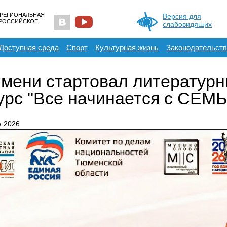
 РЕГИОНАЛЬНАЯ
Версия для
ЕРОССИЙСКОЕ
слабовидящих
Доступная среда
Спорт
Культурная жизнь
Законодательств
мени стартовал литератур
урс "Все начинается с СЕМ
я 2026