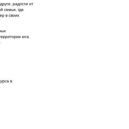
друге, радости от
й семьи, где
ер в своих
ных
территории юга
:
курса в