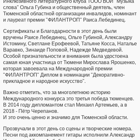
Инклюзивного литературного клуба ТООО ВОИ "Музыка
слова" Ольга Губина и общественный деятель, член
Тюменской областной организации инвалидов, номинант
и лауреат премии "ФИЛАНТРОП" Раиса Лебединец.
Сертификаты и Благодарности в этот день были
вручены Раисе Лебединец, Ольге Губиной, Александру
Истомину, Светлане Ерофеевой, Татьяне Косса, Наталье
Варавко, Зинаиде Поповой, Надежде Медведевой.
Особой признательности и внимания была удостоена
самая юная участница от Тюмени Мирослава Ярошенко,
которая завоевала на Международной премии
"ФИЛАНТРОП" Диплом в номинации "Декоративно-
прикладное и народное искусство".
Важно отметить, что за многолетнюю историю
Международного конкурса это третья победа тюменцев.
В 2014 году дипломантом стал Михаил Артемьев, а в
2018 - Пётр Черепанов.
И это очень ценно и значимо для Тюменской области.
Прозвучали в этот день со сцены и творческие номера.
Песни под аккомпанемент гитары исполнили Александр