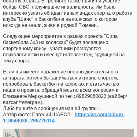
обратную связь. В тренинге также приняли участие
бойцы СВО, получившие инвалидность. Им было
интересно узнать об адаптивных видах спорта, о работе
клуба "Шанс" и баскетболе на колясках, о котором
никогда не знали, живя в родной Тюмени.
Следующее мероприятие в рамках проекта "Сила
баскетбола 3x3 на колясках" будет посвящено
спортивному квизу - участники разгрузятся
психологически и блеснут интеллектом, эрудицией на
тему спорта.
Если вы имеете поражение опорно-двигательного
аппарата, хотели бы заниматься активно спортом,
попробовать баскетбол на колясках и стать частью
нашего проекта, обращайтесь по всем вопросам к
Елизавете Меркушиной по тел.: 89829080823 (вайбер/
ватсап/телеграм).
Либо пишите в сообщения нашей группы.
Автор фото: Евгений ШАРОВ -
https://vk.com/album-
118648039_298725114