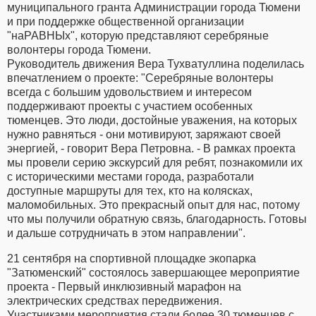
муниципального гранта Администрации города Тюмени
и при поддержке общественной организации
"наРАВНЫх", которую представляют серебряные
волонтеры города Тюмени.
Руководитель движения Вера Тухватуллина поделилась
впечатлением о проекте: "Серебряные волонтеры
всегда с большим удовольствием и интересом
поддерживают проекты с участием особенных
тюменцев. Это люди, достойные уважения, на которых
нужно равняться - они мотивируют, заряжают своей
энергией, - говорит Вера Петровна. - В рамках проекта
мы провели серию экскурсий для ребят, познакомили их
с историческими местами города, разработали
доступные маршруты для тех, кто на колясках,
маломобильных. Это прекрасный опыт для нас, потому
что мы получили обратную связь, благодарность. Готовы
и дальше сотрудничать в этом направлении".
21 сентября на спортивной площадке экопарка
"Затюменский" состоялось завершающее мероприятие
проекта - Первый инклюзивный марафон на
электрических средствах передвижения.
Участниками мероприятия стали более 30 тюменцев с