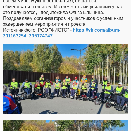
своем мире. Нужно встречаться, общаться,
обмениваться опытом. И совместными усилиями у нас
это получается, - подытожила Ольга Елынина.
Поздравляем организаторов и участников с успешным
завершением мероприятия и проекта!
Источник фото: РОО "ФИСТО" -
https://vk.com/album-
201163254_295174747