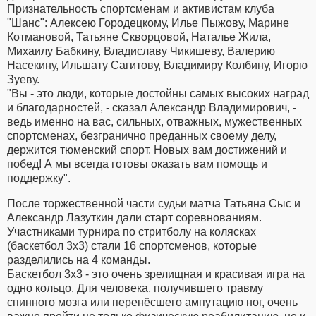
Признательность спортсменам и активистам клуба
"Шанс": Алексею Городецкому, Илье Пыжову, Марине
Котмановой, Татьяне Скворцовой, Наталье Жила,
Михаилу Бабкину, Владиславу Чикишеву, Валерию
Насекину, Ильшату Сагитову, Владимиру Колбину, Игорю
Зуеву.
"Вы - это люди, которые достойны самых высоких наград
и благодарностей, - сказал Александр Владимирович, -
ведь именно на вас, сильных, отважных, мужественных
спортсменах, безгранично преданных своему делу,
держится тюменский спорт. Новых вам достижений и
побед! А мы всегда готовы оказать вам помощь и
поддержку".
После торжественной части судьи матча Татьяна Сыс и
Александр Лазуткин дали старт соревнованиям.
Участниками турнира по стритболу на колясках
(баскетбол 3x3) стали 16 спортсменов, которые
разделились на 4 команды.
Баскетбол 3x3 - это очень зрелищная и красивая игра на
одно кольцо. Для человека, получившего травму
спинного мозга или перенёсшего ампутацию ног, очень