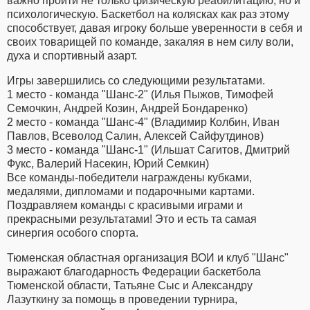
важно пройти не только физическую реабилитацию, но и
психологическую. Баскетбол на колясках как раз этому
способствует, давая игроку больше уверенности в себя и
своих товарищей по команде, закаляя в нем силу воли,
духа и спортивный азарт.
Игры завершились со следующими результатами.
1 место - команда "Шанс-2" (Илья Пыжов, Тимофей
Семочкин, Андрей Козин, Андрей Бондаренко)
2 место - команда "Шанс-4" (Владимир Колбин, Иван
Павлов, Всеволод Салин, Алексей Сайфутдинов)
3 место - команда "Шанс-1" (Ильшат Сагитов, Дмитрий
Фукс, Валерий Насекин, Юрий Семкин)
Все команды-победители награждены кубками,
медалями, дипломами и подарочными картами.
Поздравляем команды с красивыми играми и
прекрасными результатами! Это и есть та самая
синергия особого спорта.
Тюменская областная организация ВОИ и клуб "Шанс"
выражают благодарность Федерации баскетбола
Тюменской области, Татьяне Сыс и Александру
Лазуткину за помощь в проведении турнира,